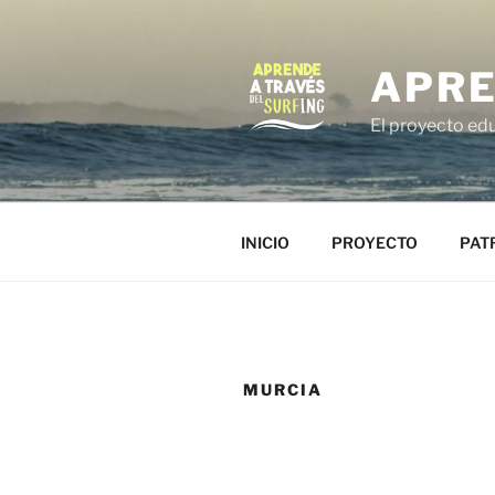
Saltar
al
contenido
APRE
El proyecto edu
INICIO
PROYECTO
PAT
MURCIA