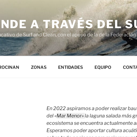
NDE A TRAVÉS DEL S
cativo de Surf and Clean, con el apoyo de la de la Federación
ROCINAN
ZONAS
ENTIDADES
EQUIPO
CONT
En 2022 aspiramos a poder realizar baut
del «
Mar Menor»
la laguna salada más g
ecosistema se encuentra actualmente al
Esperamos poder aportar cultura acuáti