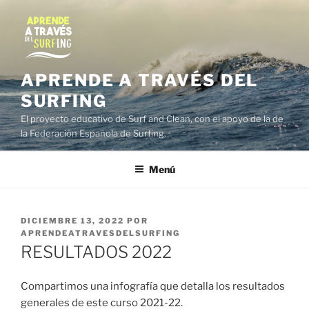
Saltar
al
contenido
APRENDE A TRAVÉS DEL
SURFING
El proyecto educativo de Surf and Clean, con el apoyo de la de
la Federación Española de Surfing.
Menú
PUBLICADO
DICIEMBRE 13, 2022
POR
EL
APRENDEATRAVESDELSURFING
RESULTADOS 2022
Compartimos una infografía que detalla los resultados
generales de este curso 2021-22.