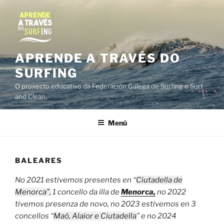
Ir
o
contido
APRENDE A TRAVÉS DO
SURFING
O proxecto educativo da Federación Galega de Surfing e Surf
and Clean.
Menú
BALEARES
No 2021 estivemos presentes en “
Ciutadella de
Menorca”,
1 concello da illa de
Menorca,
no 2022
tivemos presenza de novo, no 2023 estivemos en 3
concellos “
Maó, Alaior e Ciutadella
” e no 2024