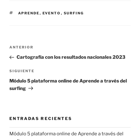
ETIQUETAS
APRENDE
,
EVENTO
,
SURFING
Navegación
Entrada
ANTERIOR
de
anterior:
Cartografía con los resultados nacionales 2023
entradas
Siguiente
SIGUIENTE
entrada
Módulo 5 plataforma online de Aprende a través del
surfing
ENTRADAS RECIENTES
Módulo 5 plataforma online de Aprende a través del