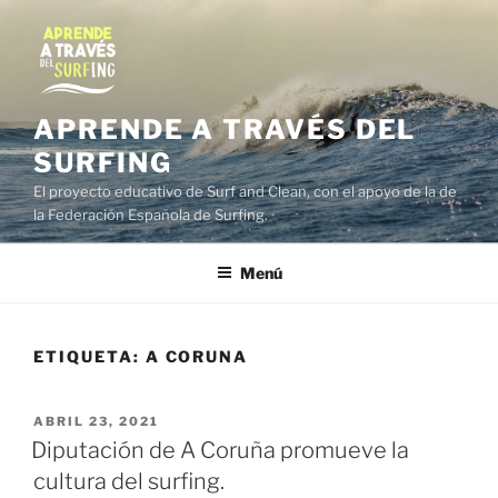
Saltar
al
contenido
APRENDE A TRAVÉS DEL
SURFING
El proyecto educativo de Surf and Clean, con el apoyo de la de
la Federación Española de Surfing.
Menú
ETIQUETA:
A CORUNA
PUBLICADO
ABRIL 23, 2021
EL
Diputación de A Coruña promueve la
cultura del surfing.