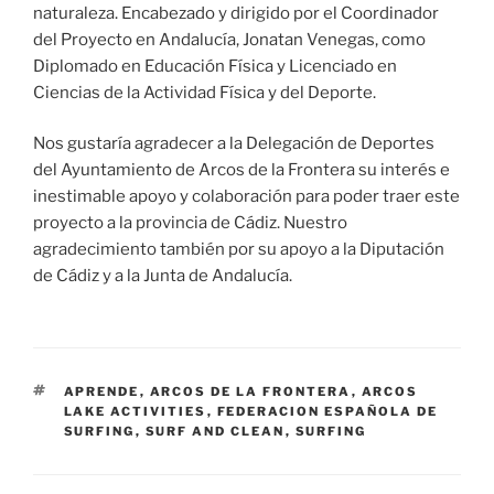
naturaleza. Encabezado y dirigido por el Coordinador
del Proyecto en Andalucía, Jonatan Venegas, como
Diplomado en Educación Física y Licenciado en
Ciencias de la Actividad Física y del Deporte.
Nos gustaría agradecer a la Delegación de Deportes
del Ayuntamiento de Arcos de la Frontera su interés e
inestimable apoyo y colaboración para poder traer este
proyecto a la provincia de Cádiz. Nuestro
agradecimiento también por su apoyo a la Diputación
de Cádiz y a la Junta de Andalucía.
ETIQUETAS
APRENDE
,
ARCOS DE LA FRONTERA
,
ARCOS
LAKE ACTIVITIES
,
FEDERACION ESPAÑOLA DE
SURFING
,
SURF AND CLEAN
,
SURFING