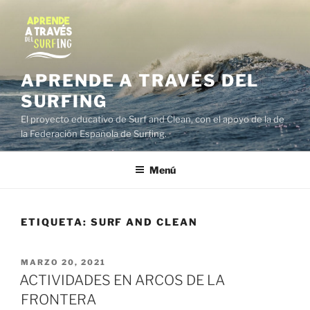
Saltar
al
contenido
APRENDE A TRAVÉS DEL
SURFING
El proyecto educativo de Surf and Clean, con el apoyo de la de
la Federación Española de Surfing.
Menú
ETIQUETA:
SURF AND CLEAN
PUBLICADO
MARZO 20, 2021
EL
ACTIVIDADES EN ARCOS DE LA
FRONTERA